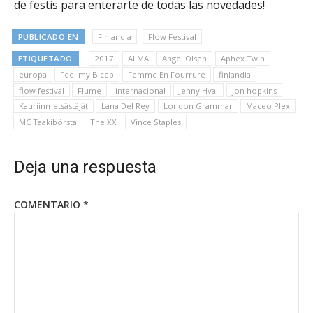
de festis para enterarte de todas las novedades!
PUBLICADO EN
Finlandia
Flow Festival
ETIQUETADO
2017
ALMA
Angel Olsen
Aphex Twin
europa
Feel my Bicep
Femme En Fourrure
finlandia
flow festival
Flume
internacional
Jenny Hval
jon hopkins
Kauriinmetsästäjät
Lana Del Rey
London Grammar
Maceo Plex
MC Taakibörsta
The XX
Vince Staples
Deja una respuesta
COMENTARIO
*