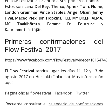
El Flow Festival 2017 anuncia sus primeros nombres.
Estos son:
Lana Del Rey
,
The xx
,
Aphex Twin
,
Flume
,
London Grammar
,
Vince Staples
,
Angel Olsen
,
Jenny
Hval
,
Maceo Plex
,
Jon Hopkins
,
FEEL MY BICEP
,
ALMA
,
MC Taakibörsta
,
Femme En Fourrure
y
Kauriinmetsästäjät
.
Primeras confirmaciones del
Flow Festival 2017
https://www.facebook.com/FlowFestival/videos/1015474
El
Flow Festival
tendrá lugar los días 11, 12 y 13 de
agosto 2017 en Helsinki (Finlandia). Más información
aquí
.
Página oficial:
flowfestival
Facebook
Twitter
¡Recuerda consultar el
calendario de confirmaciones