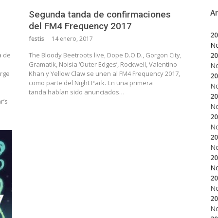
A
Segunda tanda de confirmaciones
del FM4 Frequency 2017
20
festis
14 enero, 2017
N
20
a de
The Bloody Beetroots live, Dope D.O.D., Gorgon City,
Gramatik, Noisia ‘Outer Edges’, Rockwell, Valentino
N
orge
Khan y Yellow Claw se unen al FM4 Frequency 2017,
20
como parte del Night Park. En una primera
N
tanda habían sido anunciados…
20
r’s
N
20
N
20
N
20
N
20
N
20
N