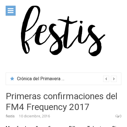
Saltar
al
contenido
festis
Todas las novedades de los festivales más importantes
Crónica del Primavera Sound Porto 2026
Primeras confirmaciones del
FM4 Frequency 2017
festis
10 diciembre, 2016
0