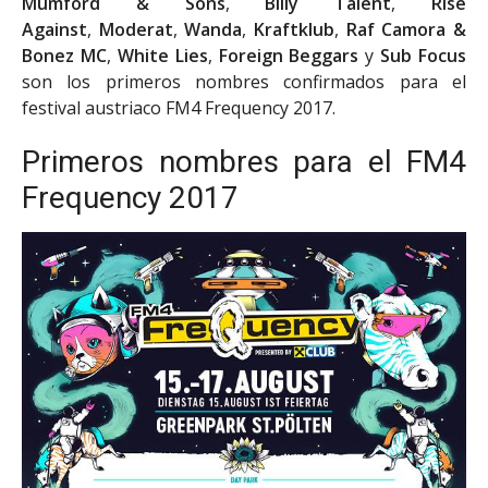
Mumford & Sons
,
Billy Talent
,
Rise
Against
,
Moderat
,
Wanda
,
Kraftklub
,
Raf Camora &
Bonez MC
,
White Lies
,
Foreign Beggars
y
Sub Focus
son los primeros nombres confirmados para el
festival austriaco FM4 Frequency 2017.
Primeros nombres para el FM4
Frequency 2017