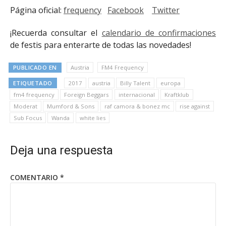
Página oficial:
frequency
Facebook
Twitter
¡Recuerda consultar el
calendario de confirmaciones
de festis para enterarte de todas las novedades!
PUBLICADO EN
Austria
FM4 Frequency
ETIQUETADO
2017
austria
Billy Talent
europa
fm4 frequency
Foreign Beggars
internacional
Kraftklub
Moderat
Mumford & Sons
raf camora & bonez mc
rise against
Sub Focus
Wanda
white lies
Deja una respuesta
COMENTARIO
*