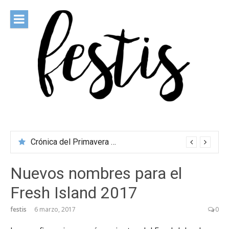
Saltar
al
contenido
festis
Todas las novedades de los festivales más importantes
Crónica del Primavera Sound Porto 2026
Nuevos nombres para el
Fresh Island 2017
festis
6 marzo, 2017
0