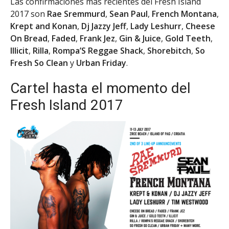
Las confirmaciones más recientes del Fresh Island
2017 son
Rae Sremmurd
,
Sean Paul
,
French Montana
,
Krept and Konan
,
Dj Jazzy Jeff
,
Lady Leshurr
,
Cheese
On Bread
,
Faded
,
Frank Jez
,
Gin & Juice
,
Gold Teeth
,
Illicit
,
Rilla
,
Rompa’S Reggae Shack
,
Shorebitch
,
So
Fresh So Clean
y
Urban Friday
.
Cartel hasta el momento del
Fresh Island 2017