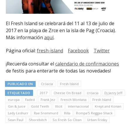
El Fresh Island se celebrará del 11 al 13 de julio de
2017 en la playa de Zrce en la isla de Pag (Croacia).
Más información
aquí
.
Página oficial:
fresh-island
Facebook
Twitter
¡Recuerda consultar el
calendario de confirmaciones
de festis para enterarte de todas las novedades!
PUBLICADO EN
Croacia
Fresh Island
ETIQUETADO
2017
Cheese On Bread
croacia
Dj Jazzy Jeff
europa
Faded
Frank Jez
French Montana
Fresh Island
Gin & Juice
Gold Teeth
Illicit
internacional
Krept and Konan
Lady Leshurr
Rae Sremmurd
Rilla
Rompa'S Reggae Shack
Sean Paul
Shorebitch
So Fresh So Clean
Urban Friday