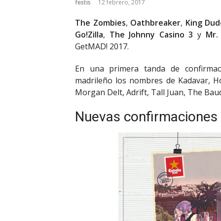
festis
12 febrero, 2017
The Zombies
,
Oathbreaker
,
King Dud
Go!Zilla
,
The Johnny Casino 3
y
Mr.
GetMAD! 2017.
En una primera tanda de confirmaci
madrileño los nombres de Kadavar, Ho
Morgan Delt, Adrift, Tall Juan, The Baud
Nuevas confirmaciones