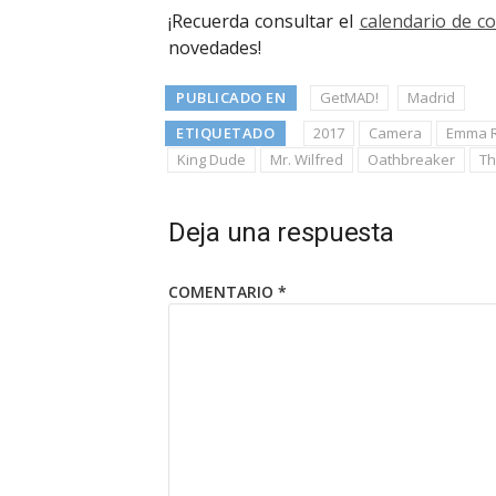
¡Recuerda consultar el
calendario de c
novedades!
PUBLICADO EN
GetMAD!
Madrid
ETIQUETADO
2017
Camera
Emma R
King Dude
Mr. Wilfred
Oathbreaker
Th
Deja una respuesta
COMENTARIO
*