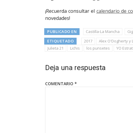
¡Recuerda consultar el
calendario de c
novedades!
PUBLICADO EN
Castilla-La Mancha
Gi
ETIQUETADO
2017
Alex O'Dogherty y 
Julieta 21
Lichis
los punsetes
YO Estrat
Deja una respuesta
COMENTARIO
*