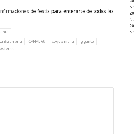
20
N
onfirmaciones
de festis para enterarte de todas las
20
N
20
gante
N
La Bizarrería
CANAL 69
coque malla
gigante
osférico