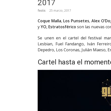
2017
festis
25 marzo, 2017
Coque Malla
,
Los Punsetes
,
Alex O’Dog
y
YO, Estratosférico
son las nuevas con
Se unen en el cartel del festival m
Lesbian, Fuel Fandango, Iván Ferrei
Depedro, Los Coronas, Julián Maeso, E
Cartel hasta el momento