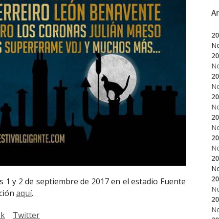
A
20
N
20
N
20
N
20
N
20
N
20
N
20
N
20
as 1 y 2 de septiembre de 2017 en el estadio Fuente
N
ación
aquí
.
20
N
ok
Twitter