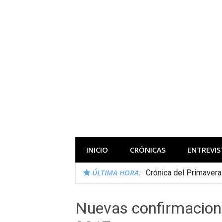
Saltar
al
contenido
Todas las novedades de los festivales 
INICIO
CRÓNICAS
ENTREVIS
ÚLTIMA HORA:
Crónica del Primaver
Nuevas confirmacione