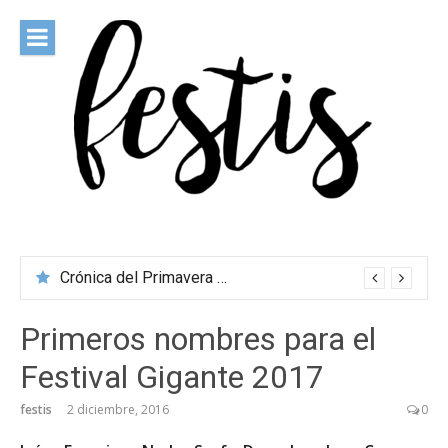
Saltar
al
contenido
festis
Todas las novedades de los festivales más importantes
Crónica del Primavera Sound Porto 2026
Primeros nombres para el
Festival Gigante 2017
festis
2 diciembre, 2016
0