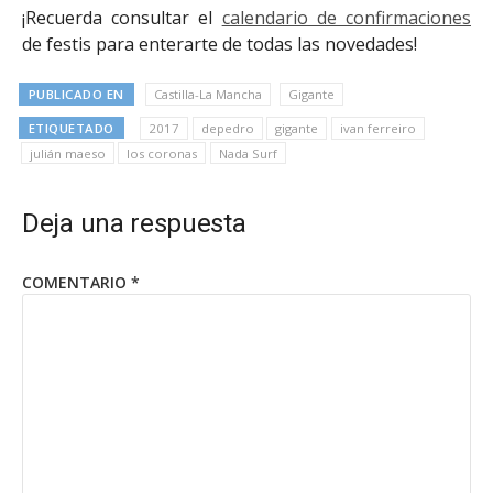
¡Recuerda consultar el
calendario de confirmaciones
de festis para enterarte de todas las novedades!
PUBLICADO EN
Castilla-La Mancha
Gigante
ETIQUETADO
2017
depedro
gigante
ivan ferreiro
julián maeso
los coronas
Nada Surf
Deja una respuesta
COMENTARIO
*