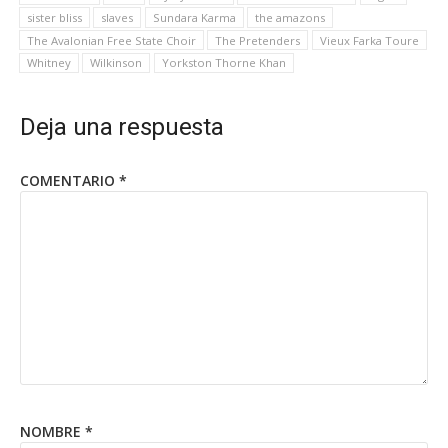
sister bliss
slaves
Sundara Karma
the amazons
The Avalonian Free State Choir
The Pretenders
Vieux Farka Toure
Whitney
Wilkinson
Yorkston Thorne Khan
Deja una respuesta
COMENTARIO
*
NOMBRE
*