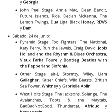
y
Georgia
.
John Peel Stage: Annie Mac, Clean Bandit,
Future Islands, Ride, Declan McKenna, The
Lemon Twings,
Dua Lipa
,
Black Honey
,
REWS
y
Dam
.
Sábado, 24 de junio:
Pyramid Stage: Foo Fighters, The National,
Katy Perry, Run the Jewels, Craig David,
Jools
Holland and the Rhythm & Blues Orchestra
,
Vieux Farka Toure
y
Bootleg Beatles with
the Pepperland Sinfonia
.
Other Stage: alt-J, Stormzy, Wiley,
Liam
Gallagher
, Kaiser Chiefs, Wild Beasts, British
Sea Power,
Whitney
y
Gabrielle Aplin
.
West Holts Stage: The Jacksons, Solange, The
Avalanches, Toots & the Maytals,
BadBadNotGood, Thundercat,
Afriquoi
y
Khruangbin
.