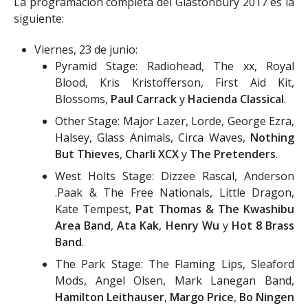
La programación completa del Glastonbury 2017 es la
siguiente:
Viernes, 23 de junio:
Pyramid Stage: Radiohead, The xx, Royal
Blood, Kris Kristofferson, First Aid Kit,
Blossoms,
Paul Carrack
y
Hacienda Classical
.
Other Stage: Major Lazer, Lorde, George Ezra,
Halsey, Glass Animals, Circa Waves,
Nothing
But Thieves
,
Charli XCX
y
The Pretenders
.
West Holts Stage: Dizzee Rascal, Anderson
.Paak & The Free Nationals, Little Dragon,
Kate Tempest,
Pat Thomas & The Kwashibu
Area Band
,
Ata Kak
,
Henry Wu
y
Hot 8 Brass
Band
.
The Park Stage: The Flaming Lips, Sleaford
Mods, Angel Olsen, Mark Lanegan Band,
Hamilton Leithauser
,
Margo Price
,
Bo Ningen