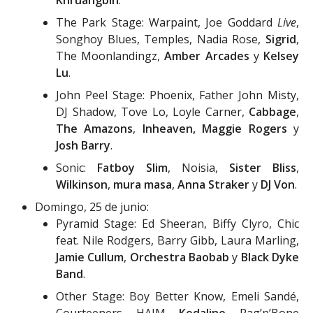
The Park Stage: Warpaint, Joe Goddard
Live
,
Songhoy Blues, Temples, Nadia Rose,
Sigrid
,
The Moonlandingz,
Amber Arcades
y
Kelsey
Lu
.
John Peel Stage: Phoenix, Father John Misty,
DJ Shadow, Tove Lo, Loyle Carner,
Cabbage
,
The Amazons
,
Inheaven,
Maggie Rogers
y
Josh Barry
.
Sonic:
Fatboy Slim
, Noisia,
Sister Bliss
,
Wilkinson
,
mura masa
,
Anna Straker
y
DJ Von
.
Domingo, 25 de junio:
Pyramid Stage: Ed Sheeran, Biffy Clyro, Chic
feat. Nile Rodgers, Barry Gibb, Laura Marling,
Jamie Cullum
,
Orchestra Baobab
y
Black Dyke
Band
.
Other Stage: Boy Better Know, Emeli Sandé,
Courteeners, HAIM,
Kodaline
, Rag’n’Bone