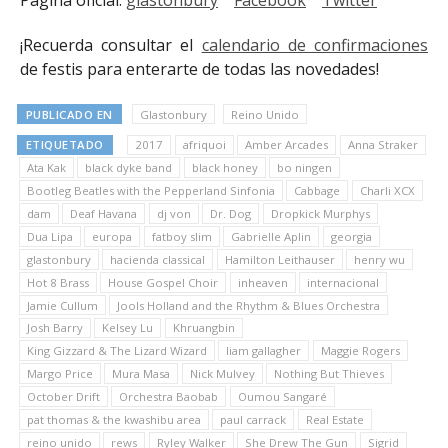
Página oficial:
glastonbury
Facebook
Twitter
¡Recuerda consultar el
calendario de confirmaciones
de festis para enterarte de todas las novedades!
PUBLICADO EN
Glastonbury
Reino Unido
ETIQUETADO
2017
afriquoi
Amber Arcades
Anna Straker
Ata Kak
black dyke band
black honey
bo ningen
Bootleg Beatles with the Pepperland Sinfonia
Cabbage
Charli XCX
dam
Deaf Havana
dj von
Dr. Dog
Dropkick Murphys
Dua Lipa
europa
fatboy slim
Gabrielle Aplin
georgia
glastonbury
hacienda classical
Hamilton Leithauser
henry wu
Hot 8 Brass
House Gospel Choir
inheaven
internacional
Jamie Cullum
Jools Holland and the Rhythm & Blues Orchestra
Josh Barry
Kelsey Lu
Khruangbin
King Gizzard & The Lizard Wizard
liam gallagher
Maggie Rogers
Margo Price
Mura Masa
Nick Mulvey
Nothing But Thieves
October Drift
Orchestra Baobab
Oumou Sangaré
pat thomas & the kwashibu area
paul carrack
Real Estate
reino unido
rews
Ryley Walker
She Drew The Gun
Sigrid