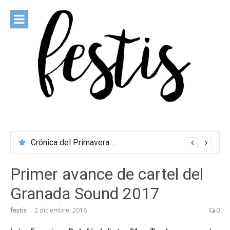
Saltar
al
contenido
festis
Todas las novedades de los festivales más importantes
Crónica del Primavera Sound Porto 2026
Primer avance de cartel del
Granada Sound 2017
festis
2 diciembre, 2016
0