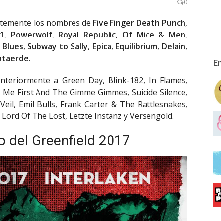
0
entemente los nombres de
Five Finger Death Punch
,
1
,
Powerwolf
,
Royal Republic
,
Of Mice & Men
,
 Blues
,
Subway to Sally
,
Epica
,
Equilibrium
,
Delain
,
ataerde
.
En
anteriormente a Green Day, Blink-182, In Flames,
mo, Me First And The Gimme Gimmes, Suicide Silence,
 Veil, Emil Bulls, Frank Carter & The Rattlesnakes,
 Lord Of The Lost, Letzte Instanz y Versengold.
o del Greenfield 2017