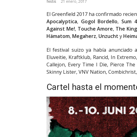
festis
21 enero, 2017
El Greenfield 2017 ha confirmado reci
Apocalyptica
,
Gogol Bordello
,
Sum 4
Against Me!
,
Touche Amore
,
The King
Hämatom
,
Megaherz
,
Unzucht
y
Heim
El festival suizo ya había anunciado 
Eluveitie, Kraftklub, Rancid, In Extre
Callejon, Every Time I Die, Pierce The
Skinny Lister, VNV Nation, Combichrist,
Cartel hasta el moment