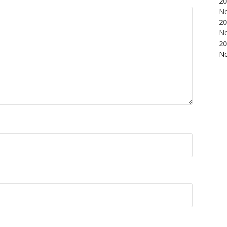
20
N
20
N
20
N