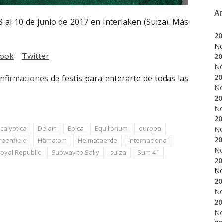
A
8 al 10 de junio de 2017 en Interlaken (Suiza). Más
20
N
book
Twitter
20
N
20
onfirmaciones
de festis para enterarte de todas las
N
20
N
20
calyptica
Delain
Epica
Equilibrium
europa
N
20
reenfield
Hämatom
Heimataerde
internacional
N
oyal Republic
Subway to Sally
suiza
Sum 41
20
N
20
N
20
N