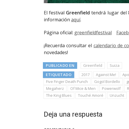
El festival
Greenfield
tendrá lugar del 
información
aquí
.
Página oficial:
greenfieldfestival
Face
¡Recuerda consultar el
calendario de c
novedades!
PUBLICADO EN
Greenfield
Suiza
ETIQUETADO
2017
Against Me!
Apo
Five Finger Death Punch
Gogol Bordello
g
Megaherz
Of Mice & Men
Powerwolf
R
The King Blues
Touché Amoré
Unzucht
Deja una respuesta