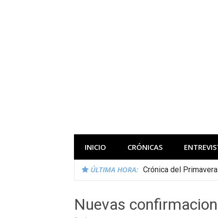
Saltar
al
contenido
Todas las novedades de los festivales 
INICIO
CRÓNICAS
ENTREVIS
ÚLTIMA HORA:
Crónica del Primaver
Nuevas confirmacione