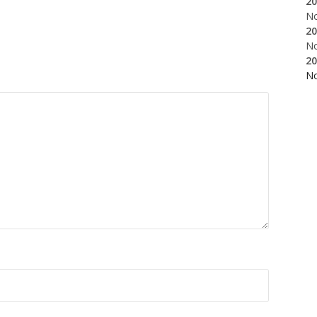
20
N
20
N
20
N