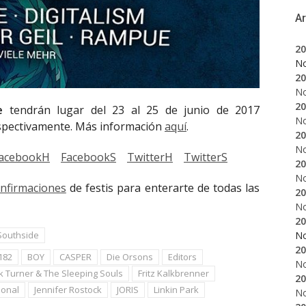
A
20
N
20
N
20
e
tendrán lugar del 23 al 25 de junio de 2017
N
espectivamente. Más información
aquí
.
20
N
acebookH
FacebookS
TwitterH
TwitterS
20
N
onfirmaciones
de festis para enterarte de todas las
20
N
20
Southside
N
20
182
BOY
CASPER
Die Orsons
Editors
N
k Turner & The Sleeping Souls
Fritz Kalkbrenner
20
ional
Jennifer Rostock
JORIS
Linkin Park
N