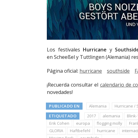
Los festivales
Hurricane
y
Southsid
en Scheeßel y Tuttlingen (Alemania) r
Página oficial:
hurricane
southside
F
¡Recuerda consultar el
calendario de c
novedades!
PUBLICADO EN
Alemania
Hurricane / 
ETIQUETADO
2017
alemania
Blink-
Erik Cohen
europa
flogging molly
Fran
GLORIA
Haftbefehl
hurricane
internac
Maximo Park
soutshide