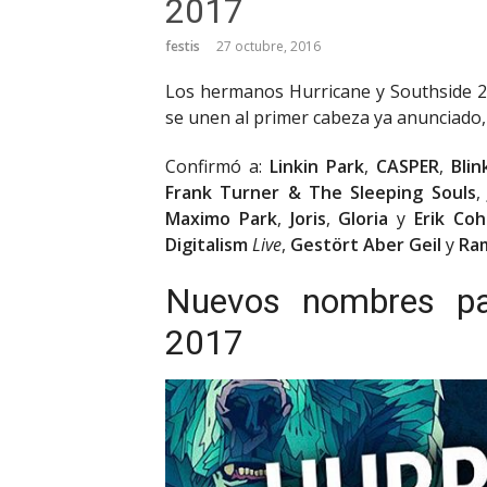
2017
festis
27 octubre, 2016
Los hermanos Hurricane y Southside 2
se unen al primer cabeza ya anunciado,
Confirmó a:
Linkin Park
,
CASPER
,
Blin
Frank Turner & The Sleeping Souls
Maximo Park
,
Joris
,
Gloria
y
Erik Co
Digitalism
Live
,
Gestört Aber Geil
y
Ra
Nuevos nombres pa
2017