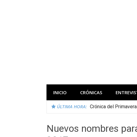
Saltar
al
contenido
Todas las novedades de los festivales 
INICIO
CRÓNICAS
ENTREVIS
ÚLTIMA HORA:
Crónica del Primaver
Nuevos nombres para