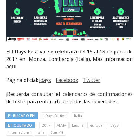
El
I-Days Festival
se celebrará del 15 al 18 de junio de
2017 en Monza, Lombardia (Italia). Más información
aquí
.
Página oficial:
idays
Facebook
Twitter
¡Recuerda consultar el
calendario de confirmaciones
de festis para enterarte de todas las novedades!
PUBLICADO EN
I-Days Festival
Italia
ETIQUETADO
2017
ALMA
bastille
europa
i-days
internacional
italia
Sum 41