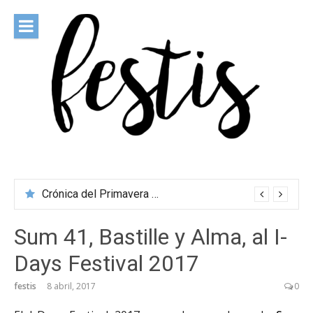
Saltar
al
contenido
festis
Todas las novedades de los festivales más importantes
Crónica del Primavera Sound Porto 2026
Sum 41, Bastille y Alma, al I-
Days Festival 2017
festis
8 abril, 2017
0