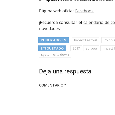
Página web oficial:
Facebook
¡Recuerda consultar el
calendario de c
novedades!
PUBLICADO EN
Impact Festival
Poloni
ETIQUETADO
2017
europa
impact f
system of a down
Deja una respuesta
COMENTARIO
*