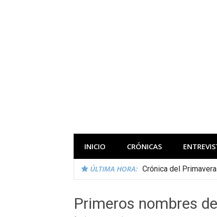
Saltar
al
contenido
Todas las novedades de los festivales 
INICIO
CRÓNICAS
ENTREVIS
ÚLTIMA HORA:
Crónica del Primaver
Primeros nombres del