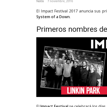
festis
7 noviembre, 2016
El Impact Festival 2017 anuncia sus p
System of a Down
.
Primeros nombres del
El
Impact Festival
se celebrará los días 