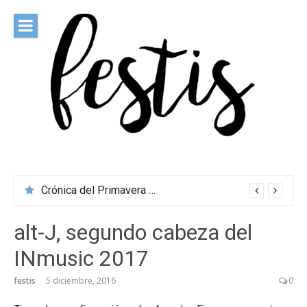
Saltar
al
contenido
festis
Todas las novedades de los festivales más importantes
Crónica del Primavera Sound Porto 2026
alt-J, segundo cabeza del
INmusic 2017
festis
5 diciembre, 2016
0