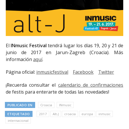
El
INmusic
Festival
tendrá lugar los días 19, 20 y 21 de
junio de 2017 en Jarun-Zagreb (Croacia). Más
información
aquí
.
Página oficial:
inmusicfestival
Facebook
Twitter
¡Recuerda consultar el
calendario de confirmaciones
de festis para enterarte de todas las novedades!
PUBLICADO EN
Croacia
INmusic
ETIQUETADO
2017
Alt-J
croacia
europa
inmusic
internacional