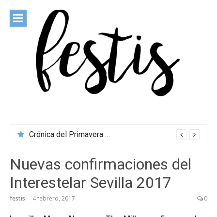
Saltar
al
contenido
festis
Todas las novedades de los festivales más importantes
Crónica del Primavera Sound Porto 2026
Nuevas confirmaciones del
Interestelar Sevilla 2017
festis
4 febrero, 2017
0