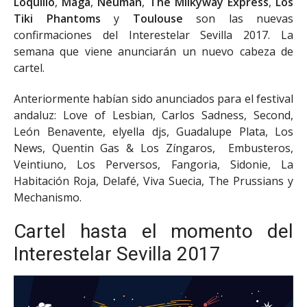
Loquillo
,
Maga
,
Neuman
,
The Milkyway Express
,
Los
Tiki Phantoms
y
Toulouse
son las nuevas
confirmaciones del Interestelar Sevilla 2017. La
semana que viene anunciarán un nuevo cabeza de
cartel.
Anteriormente habían sido anunciados para el festival
andaluz: Love of Lesbian, Carlos Sadness, Second,
León Benavente, elyella djs, Guadalupe Plata, Los
News, Quentin Gas & Los Zíngaros, Embusteros,
Veintiuno, Los Perversos, Fangoria, Sidonie, La
Habitación Roja, Delafé, Viva Suecia, The Prussians y
Mechanismo.
Cartel hasta el momento del
Interestelar Sevilla 2017