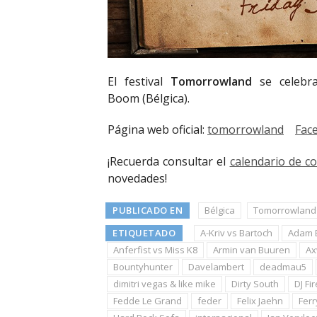
El festival
Tomorrowland
se celebra
Boom (Bélgica).
Página web oficial:
tomorrowland
Fac
¡Recuerda consultar el
calendario de c
novedades!
PUBLICADO EN
Bélgica
Tomorrowland
ETIQUETADO
A-Kriv vs Bartoch
Adam 
Anferfist vs Miss K8
Armin van Buuren
Ax
Bountyhunter
Davelambert
deadmau5
dimitri vegas & like mike
Dirty South
DJ Fir
Fedde Le Grand
feder
Felix Jaehn
Ferr