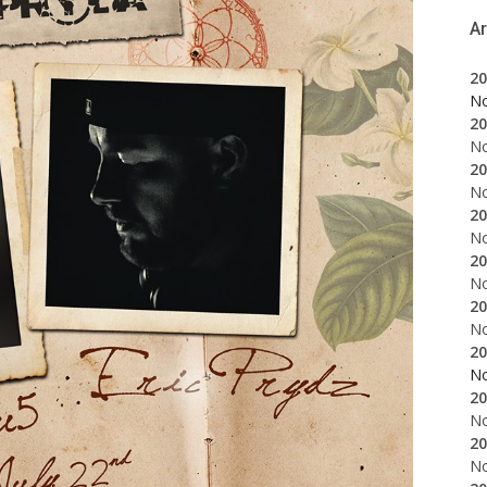
A
20
N
20
N
20
N
20
N
20
N
20
N
20
N
20
N
20
N