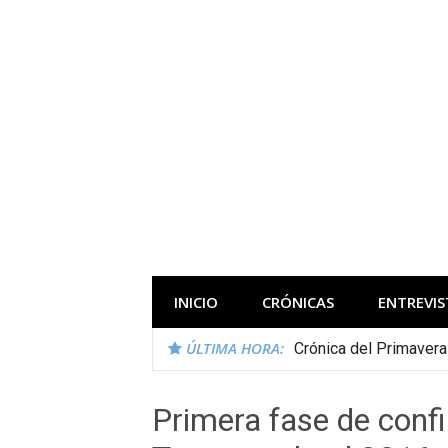
Saltar
al
contenido
Todas las novedades de los festivales 
INICIO
CRÓNICAS
ENTREVIS
ÚLTIMA HORA:
Crónica del Primaver
Primera fase de conf