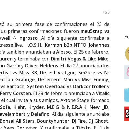
0
zó su primera fase de confirmaciones el 23 de
 Sus primeras confirmaciones fueron
mau5trap vs
En
xwell ^ Ingrosso
. Al día siguiente confirmaba a
trasse
live,
H.O.S.H.
,
Karmon b2b NTFO
,
Johannes
 día también anunciaban a
Alesso.
El 25 de febrero,
uuren
y terminaba con
Dimitri Vegas & Like Mike
.
in Garrix
y
Oliver Heldens
. El día 27 anunciaba los
rfist vs Miss K8
,
Detest vs I:gor
,
Sei2ure vs N-
ection Grabuge
,
Deterrent Man vs Miss Enemy
,
 vs Bartoch
,
System Overload vs Darkcontroller
y
Ferry Corsten
. El 28 de febrero anunciaba a
Vitalic
, el cual invita a sus amigos, Axtone Stage formado
Sofa
,
Klahr
,
Kryder
,
M.E.G & N.E.R.A.K
,
New _ID
,
avelambert
y
Delafino
. Al día siguiente anunciaba
Bonzai All Stars
,
Bountyhunter
,
DJ Fire
,
Dj Ghost
,
y
Yves Deruyter
. Y confirmaba a
Tiësto
. El 1 de