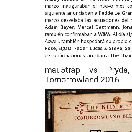
marzo inauguraban el nuevo mes c
siguiente anunciaban a
Fedde Le Gra
marzo desvelaba las actuaciones del 
Adam Beyer
,
Marcel Dettmann
,
Jon
también confirmaban a
W&W
. Al día 
Axwell, también hospedará su propio e
Rose
,
Sigala
,
Feder
,
Lucas & Steve
,
Sa
de confirmaciones, añadían a
The Chai
mau5trap vs Pryda,
Tomorrowland 2016