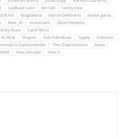
t
Johannes Brecht
Jonas Kopp
Karmon b2b NTFO
r
Laidback Luke
len faki
Lenny Dee
.E.R.A.K
Magdalena
Marcel Dettmann
martin garrix
s
New _ID
nina kraviz
Oliver Heldens
Ruby Rose
Saint Wknd
 N-Vitral
Shapov
Sick Individuals
Sigala
Solomun
erload vs Darkcontroller
The Chainsmokers
tiesto
W&W
Yves Deruyte
Yves V