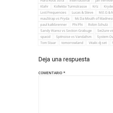
Hard Rock Sofa
internacional
Jan Vervloe
Klahr
Kollektiv Turmstrasse
Kr!z
Kryde
Lost Frequencies
Lucas & Steve
M.E.G & N
mau5trap vs Pryda
Mc Da Mouth of Madnes
paul kalkbrenner
Phi Phi
Robin Schulz
Sandy Warez vs Section Grabuge
Sei2ure vs
spacid
Spitnoise vs Vandal!sm
System Ov
Tom Staar
tomorrowland
Vitalic dj set
Deja una respuesta
COMENTARIO
*