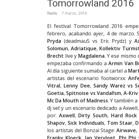
Tomorrowland 2016
festis
7 marzo, 2016
El festival Tomorrowland 2016 empe
febrero, acabando ayer, 4 de marzo.
Pryda
(deadmau5 vs Eric Prydz) y
A
Solomun
,
Adriatique
,
Kollektiv Turms
Brecht
live y
Magdalena
. Y ese mismo
empezaba confirmando a
Armin Van B
Al día siguiente sumaba al cartel a
Mart
artistas del escenario footworxx:
Anfe
Vitral
,
Lenny Dee
,
Sandy Warez vs S
Goetia
,
Spitnoise vs Vandal!sm
,
A-Kriv
Mc Da Mouth of Madness
. Y también a
dj set y un escenario dedicado a Axwell
por:
Axwell
,
Dirty South
,
Hard Rock 
Shapov
,
Sick Individuals
,
Tom Staar
,
D
los artistas del Bonzai Stage:
Airwave
,
Franky Kloeck
,
Jan Vervloet
,
Phi Phi