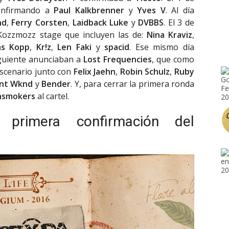
onfirmando a
Paul Kalkbrenner
y
Yves V
. Al día
nd
,
Ferry Corsten
,
Laidback Luke
y
DVBBS
. El 3 de
Kozzmozz stage que incluyen las de:
Nina Kraviz
,
as Kopp
,
Kr!z
,
Len Faki
y
spacid
. Ese mismo día
siguiente anunciaban a
Lost Frequencies
, que como
scenario junto con
Felix Jaehn
,
Robin Schulz
,
Ruby
int Wknd
y
Bender
. Y, para cerrar la primera ronda
nsmokers
al cartel.
 primera confirmación del