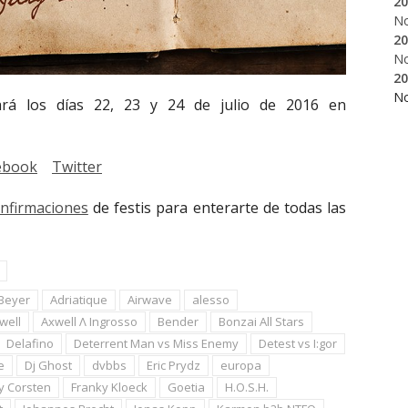
20
N
20
N
20
N
rá los días 22, 23 y 24 de julio de 2016 en
ebook
Twitter
onfirmaciones
de festis para enterarte de todas las
Beyer
Adriatique
Airwave
alesso
well
Axwell Λ Ingrosso
Bender
Bonzai All Stars
Delafino
Deterrent Man vs Miss Enemy
Detest vs I:gor
e
Dj Ghost
dvbbs
Eric Prydz
europa
y Corsten
Franky Kloeck
Goetia
H.O.S.H.