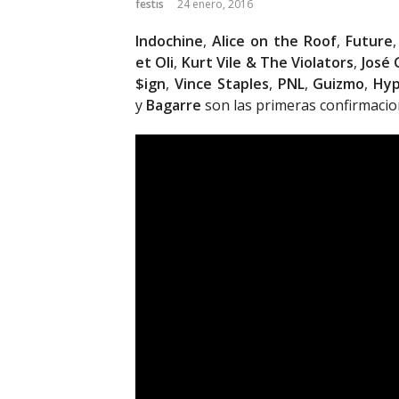
festis
24 enero, 2016
Indochine
,
Alice on the Roof
,
Future
et Oli
,
Kurt Vile & The Violators
,
José 
$ign
,
Vince Staples
,
PNL
,
Guizmo
,
Hy
y
Bagarre
son las primeras confirmacio