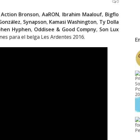
0
,
Action Bronson
,
AaRON
,
Ibrahim Maalouf
,
Bigflo
González
,
Synapson
,
Kamasi Washington
,
Ty Dolla
phen Hyphen
,
Oddisee & Good Compny
,
Son Lux
nes para el belga Les Ardentes 2016.
En