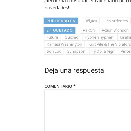
¡Recuerda consultar el
calendario de c
novedades!
PUBLICADO EN
Bélgica
Les Ardentes
ETIQUETADO
AaRON
Action Bronson
Future
Guizmo
Hyphen hyphen
Ibrah
Kamasi Washington
Kurt Vile & The Violators
Son Lux
Synapson
Ty Dolla $ign
Vince
Deja una respuesta
COMENTARIO
*