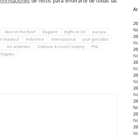
onfirmaciones
de festis para enterarte de todas las
A
20
N
Alice on the Roof
Bagarre
Bigflo et Oli
europa
20
im Maalouf
Indochine
internacional
josé gonzález
N
les ardentes
Oddisee & Good Compny
PNL
20
 Staples
N
20
N
20
N
20
N
20
N
20
N
20
N