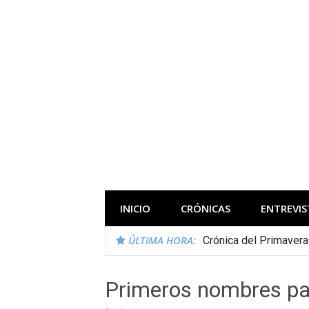
Saltar
al
contenido
Todas las novedades de los festivales 
INICIO
CRÓNICAS
ENTREVIS
ÚLTIMA HORA:
Crónica del Primaver
Primeros nombres pa