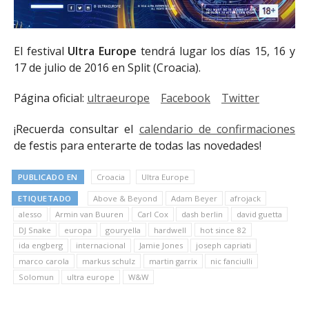
El festival
Ultra Europe
tendrá lugar los días 15, 16 y
17 de julio de 2016 en Split (Croacia).
Página oficial:
ultraeurope
Facebook
Twitter
¡Recuerda consultar el
calendario de confirmaciones
de festis para enterarte de todas las novedades!
PUBLICADO EN
Croacia
Ultra Europe
ETIQUETADO
Above & Beyond
Adam Beyer
afrojack
alesso
Armin van Buuren
Carl Cox
dash berlin
david guetta
DJ Snake
europa
gouryella
hardwell
hot since 82
ida engberg
internacional
Jamie Jones
joseph capriati
marco carola
markus schulz
martin garrix
nic fanciulli
Solomun
ultra europe
W&W