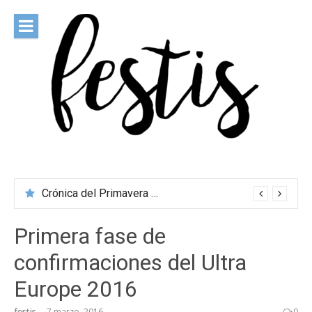
Saltar
al
contenido
festis
Todas las novedades de los festivales más importantes
Crónica del Primavera Sound Porto 2026
Primera fase de
confirmaciones del Ultra
Europe 2016
festis
7 marzo, 2016
0