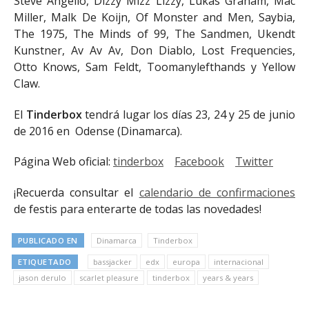
Steve Angello, Dizzy Mizz Lizzy, Lukas Graham, Mac
Miller, Malk De Koijn, Of Monster and Men, Saybia,
The 1975, The Minds of 99, The Sandmen, Ukendt
Kunstner, Av Av Av, Don Diablo, Lost Frequencies,
Otto Knows, Sam Feldt, Toomanylefthands y Yellow
Claw.
El
Tinderbox
tendrá lugar los días 23, 24 y 25 de junio
de 2016 en Odense (Dinamarca).
Página Web oficial:
tinderbox
Facebook
Twitter
¡Recuerda consultar el
calendario de confirmaciones
de festis para enterarte de todas las novedades!
PUBLICADO EN
Dinamarca
Tinderbox
ETIQUETADO
bassjacker
edx
europa
internacional
jason derulo
scarlet pleasure
tinderbox
years & years