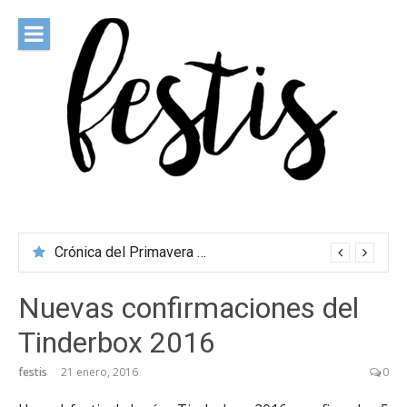
Saltar
al
contenido
festis
Todas las novedades de los festivales más importantes
Crónica del Primavera Sound Porto 2026
Nuevas confirmaciones del
Tinderbox 2016
festis
21 enero, 2016
0