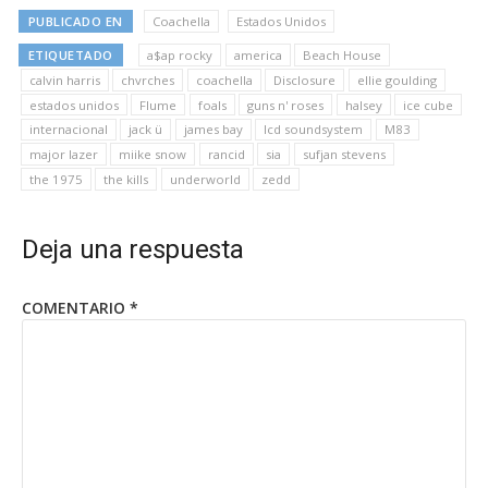
PUBLICADO EN
Coachella
Estados Unidos
ETIQUETADO
a$ap rocky
america
Beach House
calvin harris
chvrches
coachella
Disclosure
ellie goulding
estados unidos
Flume
foals
guns n' roses
halsey
ice cube
internacional
jack ü
james bay
lcd soundsystem
M83
major lazer
miike snow
rancid
sia
sufjan stevens
the 1975
the kills
underworld
zedd
Deja una respuesta
COMENTARIO
*