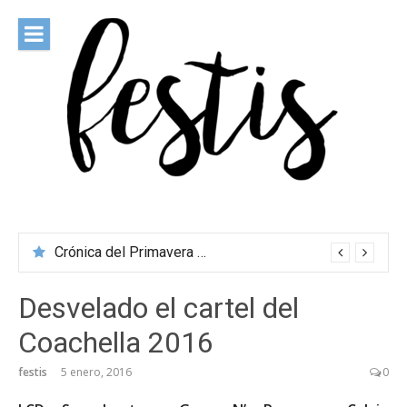
Saltar
al
contenido
festis
Todas las novedades de los festivales más importantes
Crónica del Primavera Sound Porto 2026
Desvelado el cartel del
Coachella 2016
festis
5 enero, 2016
0