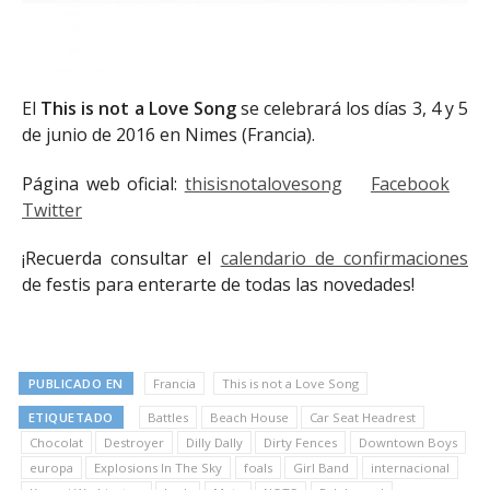
El
This is not a Love Song
se celebrará los días 3, 4 y 5
de junio de 2016 en Nimes (Francia).
Página web oficial:
thisisnotalovesong
Facebook
Twitter
¡Recuerda consultar el
calendario de confirmaciones
de festis para enterarte de todas las novedades!
PUBLICADO EN
Francia
This is not a Love Song
ETIQUETADO
Battles
Beach House
Car Seat Headrest
Chocolat
Destroyer
Dilly Dally
Dirty Fences
Downtown Boys
europa
Explosions In The Sky
foals
Girl Band
internacional