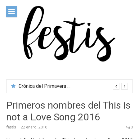
Saltar
al
contenido
festis
Todas las novedades de los festivales más importantes
Crónica del Primavera Sound Porto 2026
Primeros nombres del This is
not a Love Song 2016
festis
22 enero, 2016
0