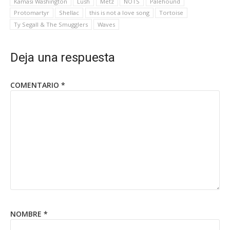
Kamasi Washington
Lush
Metz
NOTS
Palehound
Protomartyr
Shellac
this is not a love song
Tortoise
Ty Segall & The Smugglers
Waves
Deja una respuesta
COMENTARIO
*
NOMBRE
*