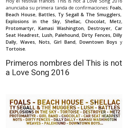
Hoy el festival francés This is not a Love Song 2016
anunciaba su primera tanda de confirmaciones:
Foals
,
Beach House
,
Battles
,
Ty Segall & The Smugglers
,
Explosions in the Sky
,
Shellac
,
Chocolat
,
Metz
,
Protomartyr
,
Kamasi Washington
,
Destroyer
,
Car
Seat Headrest
,
Lush
,
Palehound
,
Dirty Fences
,
Dilly
Dally
,
Waves
,
Nots
,
Girl Band
,
Downtown Boys
y
Tortoise
.
Primeros nombres del This is not
a Love Song 2016