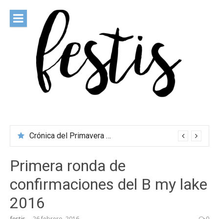
Saltar
al
contenido
festis
Todas las novedades de los festivales más importantes
Crónica del Primavera Sound Porto 2026
Primera ronda de
confirmaciones del B my lake
2016
festis
26 febrero, 2016
0