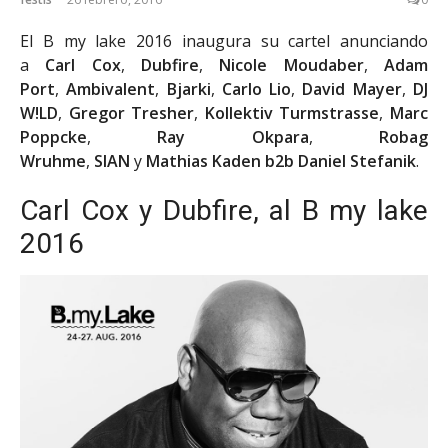
El B my lake 2016 inaugura su cartel anunciando
a
Carl Cox
,
Dubfire
,
Nicole Moudaber
,
Adam
Port
,
Ambivalent
,
Bjarki
,
Carlo Lio
,
David Mayer
,
DJ
W!LD
,
Gregor Tresher
,
Kollektiv Turmstrasse
,
Marc
Poppcke
,
Ray Okpara
,
Robag
Wruhme
,
SIAN
y
Mathias Kaden b2b Daniel Stefanik
.
Carl Cox y Dubfire, al B my lake
2016