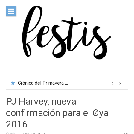
Saltar
al
contenido
festis
Todas las novedades de los festivales más importantes
Crónica del Primavera Sound Porto 2026
PJ Harvey, nueva
confirmación para el Øya
2016
festis
12 enero, 2016
0