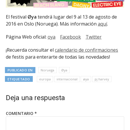
El festival
Øya
tendrá lugar del 9 al 13 de agosto de
2016 en Oslo (Noruega). Más información
aquí
.
Página Web oficial:
oya
Facebook
Twitter
¡Recuerda consultar el
calendario de confirmaciones
de festis para enterarte de todas las novedades!
PUBLICADO EN
Noruega
Øya
ETIQUETADO
europa
internacional
øya
pj harvey
Deja una respuesta
COMENTARIO
*