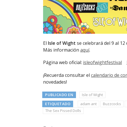
El
Isle of Wight
se celebrará del 9 al 12
Más información
aquí
.
Página web oficial:
isleofwightfestival
¡Recuerda consultar el
calendario de co
novedades!
PUBLICADO EN
Isle of Wight
ETIQUETADO
adam ant
Buzzcocks
The Sex Pissed Dolls