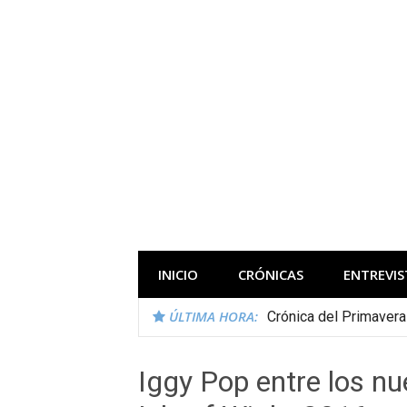
Saltar
al
contenido
Todas las novedades de los festivales 
INICIO
CRÓNICAS
ENTREVIS
ÚLTIMA HORA:
Crónica del Primaver
Iggy Pop entre los n