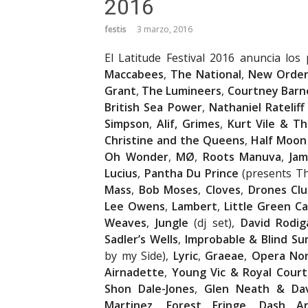
2016
festis
3 marzo, 2016
El Latitude Festival 2016 anuncia lo
Maccabees
,
The National
,
New Orde
Grant
,
The Lumineers
,
Courtney Barn
British Sea Power
,
Nathaniel Ratelif
Simpson
,
Alif, Grimes
,
Kurt Vile & Th
Christine and the Queens
,
Half Moon
Oh Wonder
,
MØ
,
Roots Manuva
,
Ja
Lucius
,
Pantha Du Prince
(presents Th
Mass
,
Bob Moses
,
Cloves
,
Drones Cl
Lee Owens
,
Lambert
,
Little Green Ca
Weaves
,
Jungle
(dj set),
David Rodig
Sadler’s Wells
,
Improbable & Blind S
by my Side),
Lyric
,
Graeae
,
Opera No
Airnadette
,
Young Vic & Royal Court
Shon Dale-Jones
,
Glen Neath & Da
Martinez
,
Forest Fringe
,
Dash Ar