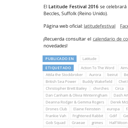
El
Latitude Festival
2016
se celebrará 
Beccles, Suffolk (Reino Unido).
Página web oficial:
latitudefestival
Fac
¡Recuerda consultar el
calendario de c
novedades!
PUBLICADO EN
Latitude
ETIQUETADO
Action To The Word
Airn
Attila the Stockbroker
Aurora
beirut
Be
British Sea Power
Buddy Wakefield
Chet 
Christopher Brett Bailey
chvrches
Circa
Dan Canham & Olivia Winteringham
Dash Ar
Deanna Rodger & Gemma Rogers
Derek Mc
Drones Club
Elaine Feinstein
europa
f
Frankie Vah
Frightened Rabbit
Gdif
Ge
Gob Squad
Graeae
grimes
Half Moon