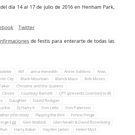
del día 14 al 17 de julio de 2016 en Henham Park,
ebook
Twitter
onfirmaciones
de festis para enterarte de todas las
adette
Alif
anna meredith
Annie Siddons
Arwc
nin City
Black Mountain
Blanck Mass
Bob Moses
Faker
Christine and the Queens
Cloves
Courtney Barnett
CPT (presents Licensed to Ill)
ts
Daughter
David Rodigan
Luckie
Dj Harry K
Don Letts
Don Paterson
ather john misty
Flipping the Bird
Forest Fringe
orge Egg
Glen Matlock
Glen Neath & David Rosenberg
 Run
Harry Baker
Hayden James
Helen Mort