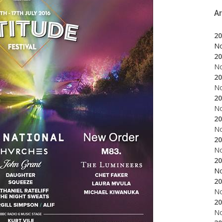
A
20
N
20
N
20
N
20
N
20
N
20
N
20
N
20
N
20
N