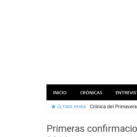
Saltar
al
contenido
Todas las novedades de los festivales 
INICIO
CRÓNICAS
ENTREVIS
ÚLTIMA HORA:
Crónica del Primaver
Primeras confirmacion