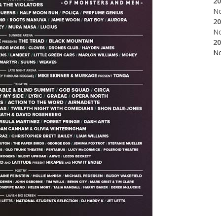
20
N
20
N
20
N