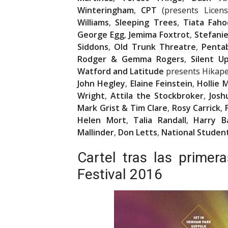
Winteringham
,
CPT
(presents Licens
Williams
,
Sleeping Trees
,
Tiata Faho
George Egg
,
Jemima Foxtrot
,
Stefanie
Siddons
,
Old Trunk Threatre
,
Penta
Rodger & Gemma Rogers
,
Silent U
Watford and Latitude
presents Hikape
John Hegley
,
Elaine Feinstein
,
Hollie 
Wright
,
Attila the Stockbroker
,
Josh
Mark Grist & Tim Clare
,
Rosy Carrick
,
Helen Mort
,
Talia Randall
,
Harry B
Mallinder
,
Don Letts
,
National Student
Cartel tras las primer
Festival 2016