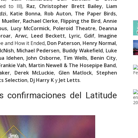
ed to Ill),
Raz
,
Christopher Brett Bailey
,
Liam
dzi
,
Katie Bonna
,
Rob Auton
,
The Paper Birds
,
 Mueller
,
Rachael Clerke
,
Flipping the Bird
,
Annie
bus
,
Lucy
McCormick
,
Poleroid Theatre
,
Deanna
proar
,
Arwc
,
Leed Beckett
,
Lyric
,
Gdif
,
Imagine
e and How it Ended,
Don Paterson
,
Henry Normal
,
McNish
,
Michael Pedersen
,
Buddy Wakefield
,
Luke
ua Idehen
,
John Osborne
,
Tim Wells
,
Benin City
,
Frankie Vah
,
Martin Newell & The Hosepipe Band
,
aker
,
Derek McLuckie
,
Glen Matlock
,
Stephen
s Selection
,
Dj Harry K
y
Jet Letts
.
as confirmaciones del Latitude