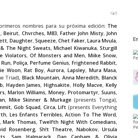
0
s primeros nombres para su próxima edición:
The
r
,
Beirut
,
Chvrches
,
M83
,
Father John
Misty
,
John
En
ett
,
Daughter
,
Squeeze
,
Chet
Faker
,
Laura Mvula
,
f & The Night Sweats
,
Michael Kiwanuka
,
Sturgill
e Violators
,
Of Monsters and Men
,
Miike Snow
,
 Run
,
Poliça
,
Perfume Genius
,
Frightened Rabbit
,
mie Woon
,
Rat Boy
,
Aurora
,
Lapsley
,
Mura Masa
,
e Triad),
Black Mountain
,
Anna Meredith
,
Blanck
ub
,
Hayden James
,
Highsakite
,
Holly Macve
,
Kelly
rs
,
Marlon Williams
,
Money
,
Protomartyr
,
Suuns
,
an
,
Mike Skinner & Murkage
(presents Tonga),
ummit
,
Gob Squad
,
Circa
,
Lift
(presents Everything
rth
,
Les Enfants Terribles
,
Action To The Word
,
,
Mark Thomas
,
Twelfth Night With Comedians
,
vid Rosenberg
,
Sh!t Theatre
,
Nabokov
,
Ursula
ts
,
Sam Halmarack
,
Dan Canham & Olivia