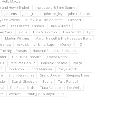
Holly Macve
e and How it Ended
Improbable & Blind Summit
Jet Letts
john grant
John Hegley
John Osborne
ly Lee Owens
Kurt Vile & The Violators
Lambert
kett
Les Enfants Terribles
Liam Williams
een Cars
Lucius
Lucy McCormick
Luke Wright
Lyric
Marlon Williams
Martin Newell & The Hosepipe Band
ke snow
mike skinner & murkage
Money
mØ
& The Night Sweats
National Students Selection
nder
Old Trunk Threatre
Opera North
bus
Perfume Genius
Poleroid Theatre
Poliça
az
Rob Auton
Roots Manuva
Rosy Carrick
re
Shon Dale-Jones
Silent Uproar
Sleeping Trees
nder
Sturgill Simpson
Suuns
Talia Randall
nal
The Paper Birds
Tiata Fahodzi
Tim Wells
ez
Weaves
Young Vic & Royal Court