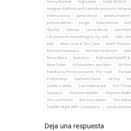
Henry Normal
Highsakite
Hollie McNish
Imagine Watford and Latitude presents Hikape
internacional
Jamie Woon
Jemima Foxtrot
Joshua Idehen
Jungle
Katie Bonna
Kel
låpsley
latitude
Laura Mvula
Leed Bec
Lift presents everything by my side
Little Gr
M83
Mark Grist & Tim Clare
Mark Thomas
Michael Kiwanuka
Michael Pedersen
mii
Mura Masa
Nabokov
Nathaniel Rateliff 
New Order
Of Monsters and Men
Oh Wo
Pantha Du Prince presents The Triad
Penta
Protomartyr
Rachael Clerke
rat boy
R
Sadler's Wells
Sam Halmarack
Sh!t Theat
Squeeze
Stefanie Mueller
Stephen Malli
The Lumineers
the maccabees
The Natio
Twelfth Night With Comedians
Ursula Martin
Deja una respuesta