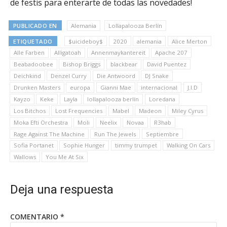
de festis para enterarte de todas las novedades!
PUBLICADO EN
Alemania
Lollapalooza Berlín
ETIQUETADO
$uicideboy$
2020
alemania
Alice Merton
Alle Farben
Alligatoah
Annenmaykantereit
Apache 207
Beabadoobee
Bishop Briggs
blackbear
David Puentez
Deichkind
Denzel Curry
Die Antwoord
DJ Snake
Drunken Masters
europa
Gianni Mae
internacional
J.I.D
Kayzo
Keke
Layla
lollapalooza berlín
Loredana
Los Bitchos
Lost Frequencies
Mabel
Madeon
Miley Cyrus
Moka Efti Orchestra
Moli
Neelix
Novaa
R3hab
Rage Against The Machine
Run The Jewels
Septiembre
Sofia Portanet
Sophie Hunger
timmy trumpet
Walking On Cars
Wallows
You Me At Six
Deja una respuesta
COMENTARIO
*