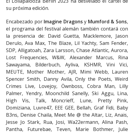
El Lollapalooza Berlín 2023 ha desvelado el cartel de
su próxima edición.
Encabezado por
Imagine Dragons
y
Mumford & Sons
,
el programa del festival alemán también contará con
la presencia de: David Guetta, Macklemore, Jason
Derulo, Ava Max, The Blaze, Lil Yachty, Sam Fender,
SDP, Alligatoah, Zara Larsson, Chase Atlantic, Aurora,
Lost Frequencies, W&W, Alexander Marcus, Rina
Sawayama, Bilderbuch, Ayliva, KSHMR, Vini Vici,
MEUTE, Mother Mother, AJR, Mimi Webb, Lauren
Spencer Smith, Danny Avila, Only the Poets, Weird
Crimes Live, Lovejoy, Öwnboss, Cobra Man, Lilly
Palmer, Yendry, Moonchild Sanelly, Ski Aggu, Lina,
High Vis, Talk, Moncrieff, Lune, Pretty Pink,
Domiziana, Luvre47, EEE GEE, Bellah, Graf Fidi, Baby
B3ns, Denise Chaila, Meet Me @ the Altar, Liz, Anaïs,
Jesse Jo Stark, Rua, Josi, Wa22ermann, Alina Pash,
Pantha, Futurebae, Teven, Marie Bothmer, Julie