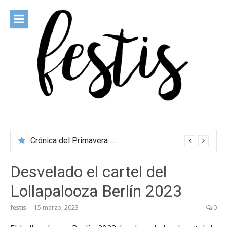
Saltar
al
contenido
festis
Todas las novedades de los festivales más importantes
Crónica del Primavera Sound Porto 2026
Desvelado el cartel del
Lollapalooza Berlín 2023
festis
15 marzo, 2023
0