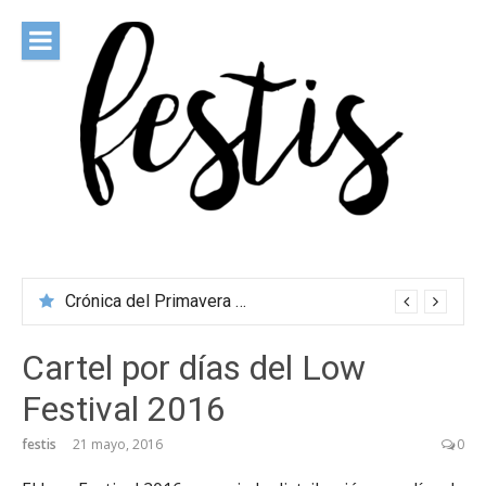
Saltar
al
contenido
festis
Todas las novedades de los festivales más importantes
Crónica del Primavera Sound Porto 2026
Cartel por días del Low
Festival 2016
festis
21 mayo, 2016
0