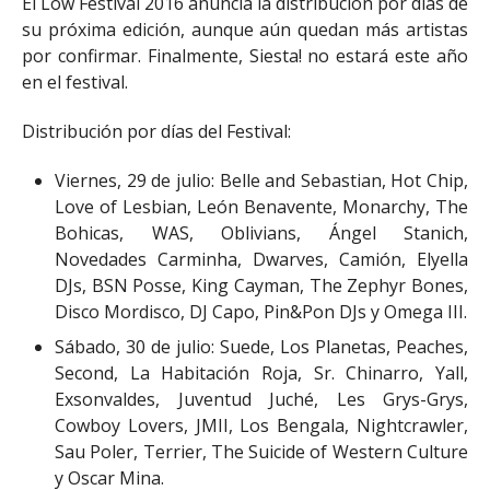
El Low Festival 2016 anuncia la distribución por días de
su próxima edición, aunque aún quedan más artistas
por confirmar. Finalmente, Siesta! no estará este año
en el festival.
Distribución por días del Festival:
Viernes, 29 de julio: Belle and Sebastian, Hot Chip,
Love of Lesbian, León Benavente, Monarchy, The
Bohicas, WAS, Oblivians, Ángel Stanich,
Novedades Carminha, Dwarves, Camión, Elyella
DJs, BSN Posse, King Cayman, The Zephyr Bones,
Disco Mordisco, DJ Capo, Pin&Pon DJs y Omega III.
Sábado, 30 de julio: Suede, Los Planetas, Peaches,
Second, La Habitación Roja, Sr. Chinarro, Yall,
Exsonvaldes, Juventud Juché, Les Grys-Grys,
Cowboy Lovers, JMII, Los Bengala, Nightcrawler,
Sau Poler, Terrier, The Suicide of Western Culture
y Oscar Mina.