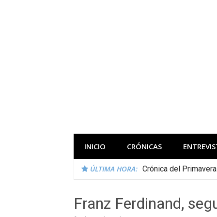
Saltar
al
contenido
Todas las novedades de los festivales 
INICIO
CRÓNICAS
ENTREVIS
ÚLTIMA HORA:
Crónica del Primaver
Franz Ferdinand, se