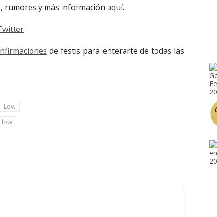
os, rumores y más información
aquí
.
Twitter
onfirmaciones
de festis para enterarte de todas las
Low
low