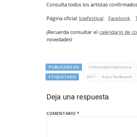
Consulta todos los artistas confirmad
Página oficial:
lowfestival
Facebook
¡Recuerda consultar el
calendario de c
novedades!
PUBLICADO EN
Comunidad Valenciana
ETIQUETADO
2017
franz ferdinand
Deja una respuesta
COMENTARIO
*