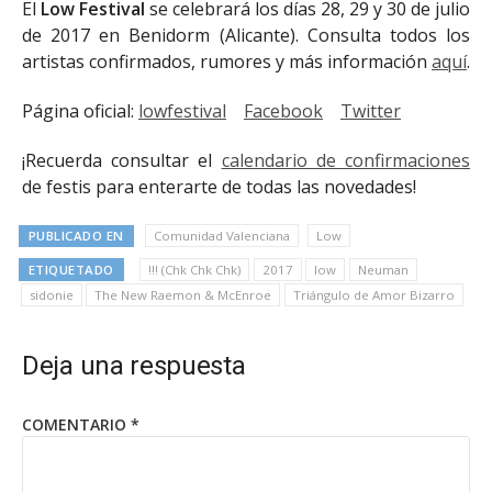
El
Low Festival
se celebrará los días 28, 29 y 30 de julio
de 2017 en Benidorm (Alicante). Consulta todos los
artistas confirmados, rumores y más información
aquí
.
Página oficial:
lowfestival
Facebook
Twitter
¡Recuerda consultar el
calendario de confirmaciones
de festis para enterarte de todas las novedades!
PUBLICADO EN
Comunidad Valenciana
Low
ETIQUETADO
!!! (Chk Chk Chk)
2017
low
Neuman
sidonie
The New Raemon & McEnroe
Triángulo de Amor Bizarro
Deja una respuesta
COMENTARIO
*