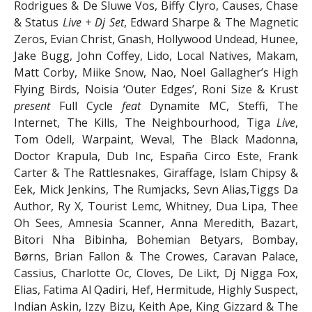
Rodrigues & De Sluwe Vos, Biffy Clyro, Causes, Chase
& Status
Live + Dj Set
, Edward Sharpe & The Magnetic
Zeros, Evian Christ, Gnash, Hollywood Undead, Hunee,
Jake Bugg, John Coffey, Lido, Local Natives, Makam,
Matt Corby, Miike Snow, Nao, Noel Gallagher’s High
Flying Birds, Noisia ‘Outer Edges’, Roni Size & Krust
present
Full Cycle
feat
Dynamite MC, Steffi, The
Internet, The Kills, The Neighbourhood, Tiga
Live
,
Tom Odell, Warpaint, Weval, The Black Madonna,
Doctor Krapula, Dub Inc, España Circo Este, Frank
Carter & The Rattlesnakes, Giraffage, Islam Chipsy &
Eek, Mick Jenkins, The Rumjacks, Sevn Alias,Tiggs Da
Author, Ry X, Tourist Lemc, Whitney, Dua Lipa, Thee
Oh Sees, Amnesia Scanner, Anna Meredith, Bazart,
Bitori Nha Bibinha, Bohemian Betyars, Bombay,
Børns, Brian Fallon & The Crowes, Caravan Palace,
Cassius, Charlotte Oc, Cloves, De Likt, Dj Nigga Fox,
Elias, Fatima Al Qadiri, Hef, Hermitude, Highly Suspect,
Indian Askin, Izzy Bizu, Keith Ape, King Gizzard & The