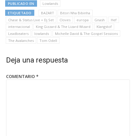
PUBLICADO EN
Lowlands
ETIQUETADO
BAZART
Bitori Nha Bibinha
Chase & Status Live + Dj Set
Cloves
europa
Gnash
Hef
internacional
King Gizzard & The Lizard Wizard
Klangstof
Leadbeaters
lowlands
Michelle David & The Gospel Sessions
The Avalanches
Tom Odell
Deja una respuesta
COMENTARIO
*