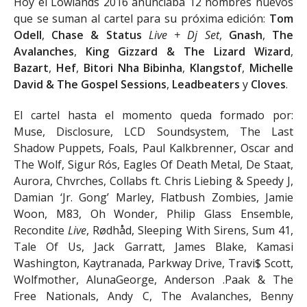
Hoy el Lowlands 2016 anunciaba 12 nombres nuevos
que se suman al cartel para su próxima edición:
Tom
Odell
,
Chase & Status
Live + Dj Set
,
Gnash
,
The
Avalanches
,
King Gizzard & The Lizard Wizard
,
Bazart
,
Hef
,
Bitori Nha Bibinha
,
Klangstof
,
Michelle
David & The Gospel Sessions
,
Leadbeaters
y
Cloves
.
El cartel hasta el momento queda formado por:
Muse, Disclosure, LCD Soundsystem, The Last
Shadow Puppets, Foals, Paul Kalkbrenner, Oscar and
The Wolf, Sigur Rós, Eagles Of Death Metal, De Staat,
Aurora, Chvrches, Collabs ft. Chris Liebing & Speedy J,
Damian ‘Jr. Gong’ Marley, Flatbush Zombies, Jamie
Woon, M83, Oh Wonder, Philip Glass Ensemble,
Recondite
Live
, Rødhåd, Sleeping With Sirens, Sum 41,
Tale Of Us, Jack Garratt, James Blake, Kamasi
Washington, Kaytranada, Parkway Drive, Travi$ Scott,
Wolfmother, AlunaGeorge, Anderson .Paak & The
Free Nationals, Andy C, The Avalanches, Benny