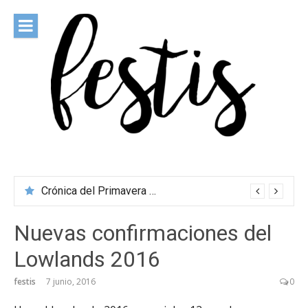
Saltar
al
contenido
festis
Todas las novedades de los festivales más importantes
Crónica del Primavera Sound Porto 2026
Nuevas confirmaciones del
Lowlands 2016
festis
7 junio, 2016
0