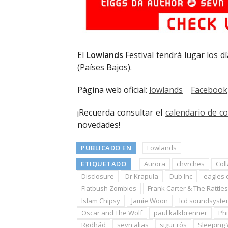
El
Lowlands
Festival tendrá lugar los d
(Países Bajos).
Página web oficial:
lowlands
Facebook
¡Recuerda consultar el
calendario de c
novedades!
PUBLICADO EN
Lowlands
ETIQUETADO
Aurora
chvrches
Coll
Disclosure
Dr Krapula
Dub Inc
eagles 
Flatbush Zombies
Frank Carter & The Rattl
Islam Chipsy
Jamie Woon
lcd soundsyst
Oscar and The Wolf
paul kalkbrenner
Phi
Rødhåd
sevn alias
sigur rós
Sleeping 