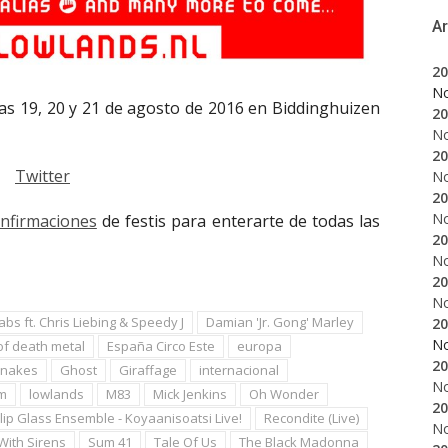
A
20
N
ías 19, 20 y 21 de agosto de 2016 en Biddinghuizen
20
N
20
Twitter
N
20
N
onfirmaciones
de festis para enterarte de todas las
20
N
20
N
abs ft. Chris Liebing & Speedy J
Damian 'Jr. Gong' Marley
20
N
of death metal
España Circo Este
europa
20
esnakes
Ghost
Giraffage
internacional
N
em
lowlands
M83
Mick Jenkins
Oh Wonder
20
lip Glass Ensemble - Koyaanisoatsi Live!
Recondite (Live)
N
With Sirens
Sum 41
Tale Of Us
The Black Madonna