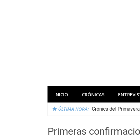
Saltar
al
contenido
Todas las novedades de los festivales 
INICIO
CRÓNICAS
ENTREVIS
ÚLTIMA HORA:
Crónica del Primaver
Primeras confirmaci