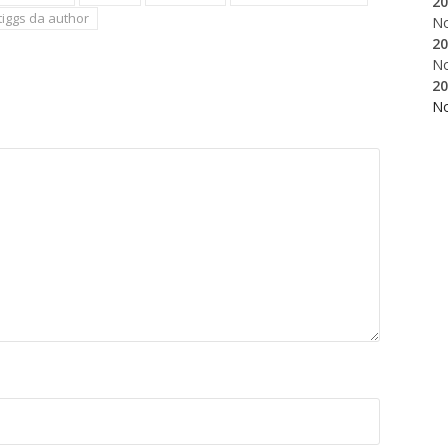
20
tiggs da author
N
20
N
20
N