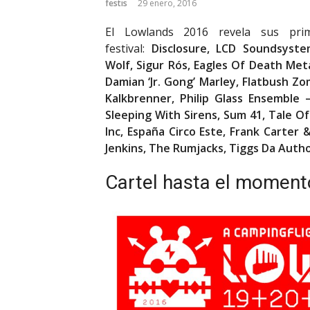
festis
29 enero, 2016
El Lowlands 2016 revela sus pri
festival:
Disclosure, LCD Soundsyst
Wolf, Sigur Rós, Eagles Of Death Metal
Damian ‘Jr. Gong’ Marley, Flatbush Z
Kalkbrenner, Philip Glass Ensemble –
Sleeping With Sirens, Sum 41, Tale O
Inc, España Circo Este, Frank Carter 
Jenkins, The Rumjacks, Tiggs Da Auth
Cartel hasta el moment