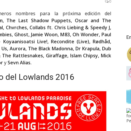
0
meros nombres para la próxima edición del
em, The Last Shadow Puppets, Oscar and The
, Chvrches, Collabs ft. Chris Liebing & Speedy J,
ombies, Ghost, Jamie Woon, M83, Oh Wonder, Paul
En
 Koyaanisoatsi Live!, Recondite (Live), Rødhåd,
f Us, Aurora, The Black Madonna, Dr Krapula, Dub
& The Rattlesnakes, Giraffage, Islam Chipsy, Mick
or
y
Sevn Alias.
o del Lowlands 2016