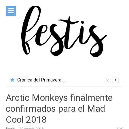
Saltar
al
contenido
festis
Todas las novedades de los festivales más importantes
Crónica del Primavera Sound Porto 2026
Arctic Monkeys finalmente
confirmados para el Mad
Cool 2018
festis
29 enero, 2018
0