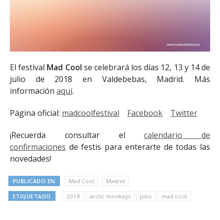
El festival
Mad Cool
se celebrará los días 12, 13 y 14 de
julio de 2018 en Valdebebas, Madrid. Más
información
aquí
.
Página oficial:
madcoolfestival
Facebook
Twitter
¡Recuerda consultar el
calendario de
confirmaciones
de festis para enterarte de todas las
novedades!
PUBLICADO EN
Mad Cool
Madrid
ETIQUETADO
2018
arctic monkeys
julio
mad cool