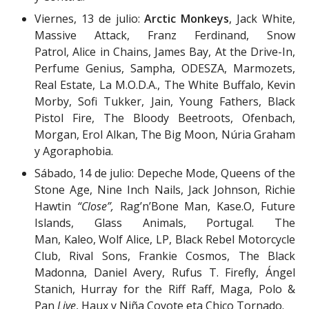
Viernes, 13 de julio:
Arctic Monkeys
, Jack White,
Massive Attack, Franz Ferdinand, Snow
Patrol, Alice in Chains, James Bay, At the Drive-In,
Perfume Genius, Sampha, ODESZA, Marmozets,
Real Estate, La M.O.D.A., The White Buffalo, Kevin
Morby, Sofi Tukker, Jain, Young Fathers, Black
Pistol Fire, The Bloody Beetroots, Ofenbach,
Morgan, Erol Alkan, The Big Moon, Núria Graham
y Agoraphobia.
Sábado, 14 de julio: Depeche Mode, Queens of the
Stone Age, Nine Inch Nails, Jack Johnson, Richie
Hawtin
“Close”
,
Rag’n’Bone Man, Kase.O, Future
Islands, Glass Animals, Portugal. The
Man, Kaleo, Wolf Alice, LP, Black Rebel Motorcycle
Club, Rival Sons, Frankie Cosmos, The Black
Madonna, Daniel Avery, Rufus T. Firefly, Ángel
Stanich, Hurray for the Riff Raff, Maga, Polo &
Pan
Live
, Haux y Niña Coyote eta Chico Tornado.