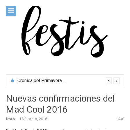
Saltar
al
contenido
festis
Todas las novedades de los festivales más importantes
Crónica del Primavera Sound Porto 2026
Nuevas confirmaciones del
Mad Cool 2016
festis
18 febrero, 2016
0