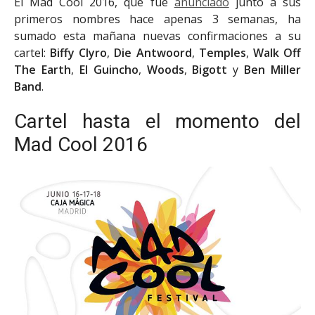
El Mad Cool 2016, que fue
anunciado
junto a sus
primeros nombres hace apenas 3 semanas, ha
sumado esta mañana nuevas confirmaciones a su
cartel:
Biffy Clyro
,
Die Antwoord
,
Temples
,
Walk Off
The Earth
,
El Guincho
,
Woods
,
Bigott
y
Ben Miller
Band
.
Cartel hasta el momento del
Mad Cool 2016