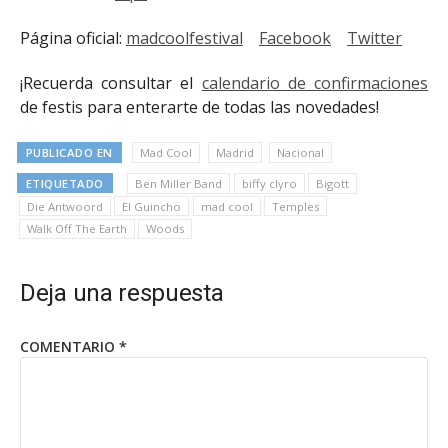
Página oficial:
madcoolfestival
Facebook
Twitter
¡Recuerda consultar el
calendario de confirmaciones
de festis para enterarte de todas las novedades!
PUBLICADO EN
Mad Cool
Madrid
Nacional
ETIQUETADO
Ben Miller Band
biffy clyro
Bigott
Die Antwoord
El Guincho
mad cool
Temples
Walk Off The Earth
Woods
Deja una respuesta
COMENTARIO
*