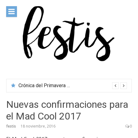
Saltar
al
contenido
festis
Todas las novedades de los festivales más importantes
Crónica del Primavera Sound Porto 2026
Nuevas confirmaciones para
el Mad Cool 2017
festis
18 noviembre, 2016
0