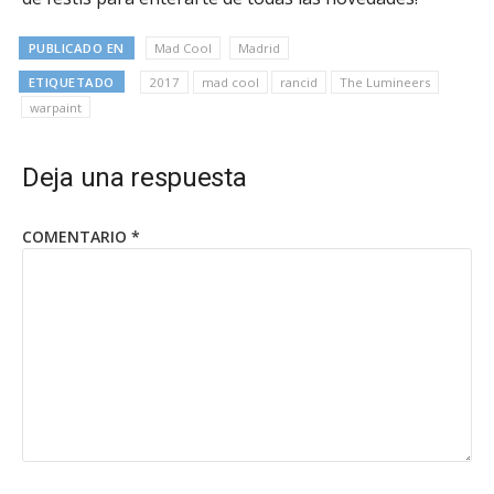
PUBLICADO EN
Mad Cool
Madrid
ETIQUETADO
2017
mad cool
rancid
The Lumineers
warpaint
Deja una respuesta
COMENTARIO
*