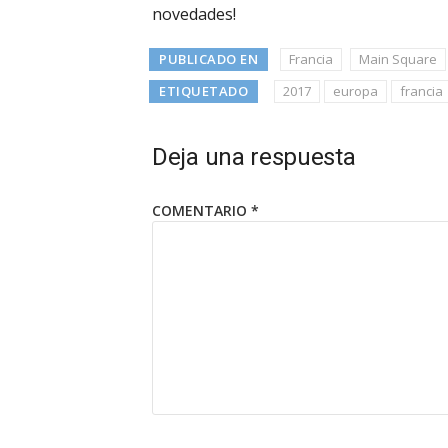
novedades!
PUBLICADO EN
Francia
Main Square
ETIQUETADO
2017
europa
francia
Deja una respuesta
COMENTARIO
*