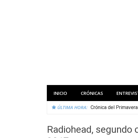
Saltar
al
contenido
Todas las novedades de los festivales 
INICIO
CRÓNICAS
ENTREVIS
ÚLTIMA HORA:
Crónica del Primaver
Radiohead, segundo 