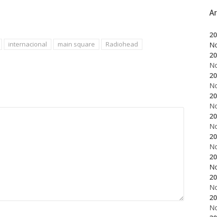
A
20
internacional
main square
Radiohead
N
20
N
20
N
20
N
20
N
20
N
20
N
20
N
20
N