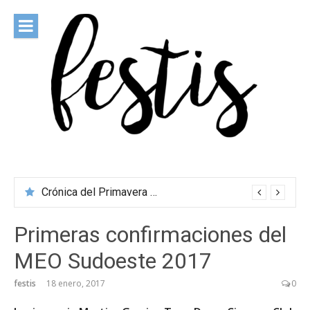
Saltar
al
contenido
festis
Todas las novedades de los festivales más importantes
Crónica del Primavera Sound Porto 2026
Primeras confirmaciones del
MEO Sudoeste 2017
festis
18 enero, 2017
0