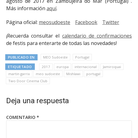
agosto de 2017 en Zambujeira do Mar (Portugal) .
Más información
aquí
.
Página oficial:
meosudoeste
Facebook
Twitter
¡Recuerda consultar el
calendario de confirmaciones
de festis para enterarte de todas las novedades!
PUBLICADO EN
MEO Sudoeste
Portugal
ETIQUETADO
2017
europa
internacional
Jamiroquai
martin garrix
meo sudoeste
Mishlawi
portugal
Two Door Cinema Club
Deja una respuesta
COMENTARIO
*