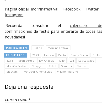
Página oficial:
morrinafestival
Facebook
Twitter
Instagram
¡Recuerda consultar el
calendario de
confirmaciones
de festis para enterarte de todas las
novedades!
PUBLICADO EN
Galicia
Morriña Festival
ETIQUETADO
2023
Aleesha
Berto
Danny Ocean
Emilia
Eva B
jason derulo
Javi Chapela
julio
Lali
Les Castizos
Morriña Festival
Nicky Jam
Rels b
Samuraï
Shinova
Sidecars
Two Door Cinema Club
Villano Antillano
Deja una respuesta
COMENTARIO
*