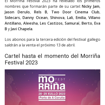
El Morriña Festival 2023 ha revelado los primeros
nombres que formarán parte de su cartel:
Nicky Jam
,
Jason Derulo
,
Rels B
,
Two Door Cinema Club
,
Sidecars
,
Danny Ocean
,
Shinova
,
Lali
,
Emilia
,
Villano
Antillano
,
Aleesha
,
Les Castizos
,
Samuraï
,
Berto
,
Eva
B
y
Javi Chapela
.
Los abonos para la tercera edición del festival gallego
saldrán a la venta el próximo 13 de abril.
Cartel hasta el momento del Morriña
Festival 2023