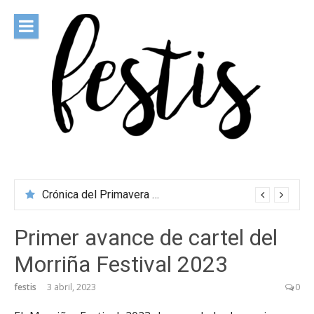
Saltar
al
contenido
festis
Todas las novedades de los festivales más importantes
Crónica del Primavera Sound Porto 2026
Primer avance de cartel del
Morriña Festival 2023
festis
3 abril, 2023
0