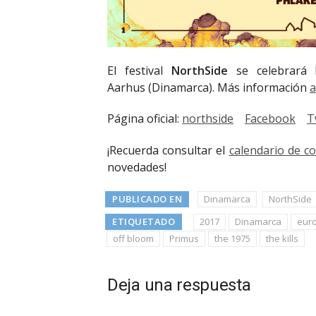
El festival
NorthSide
se celebrará 
Aarhus (Dinamarca). Más información
a
Página oficial:
northside
Facebook
T
¡Recuerda consultar el
calendario de c
novedades!
PUBLICADO EN
Dinamarca
NorthSide
ETIQUETADO
2017
Dinamarca
eur
off bloom
Primus
the 1975
the kills
Deja una respuesta