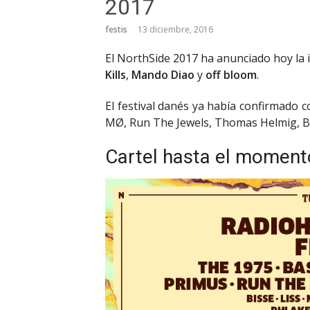
2017
festis
13 diciembre, 2016
El NorthSide 2017 ha anunciado hoy la 
Kills
,
Mando Diao
y
off bloom
.
El festival danés ya había confirmado c
MØ, Run The Jewels, Thomas Helmig, Bi
Cartel hasta el moment