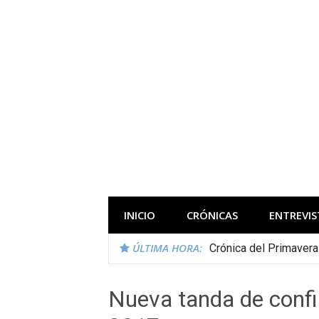
Saltar
al
contenido
Todas las novedades de los festivales 
INICIO
CRÓNICAS
ENTREVIS
ÚLTIMA HORA:
Crónica del Primaver
Nueva tanda de confi