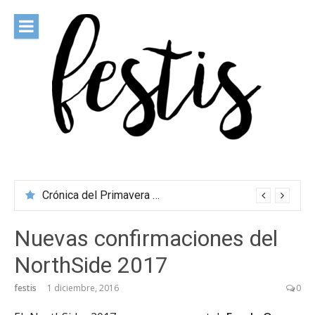
Saltar
al
contenido
festis
Todas las novedades de los festivales más importantes
Crónica del Primavera Sound Porto 2026
Nuevas confirmaciones del
NorthSide 2017
festis
1 diciembre, 2016
0