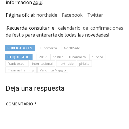
información
aquí
.
Página oficial:
northside
Facebook
Twitter
¡Recuerda consultar el
calendario de confirmaciones
de festis para enterarte de todas las novedades!
PUBLICADO EN
Dinamarca
NorthSide
ETIQUETADO
2017
bastille
Dinamarca
europa
frank ocean
internacional
northside
phlake
Thomas Helming
Veronica Maggio
Deja una respuesta
COMENTARIO
*