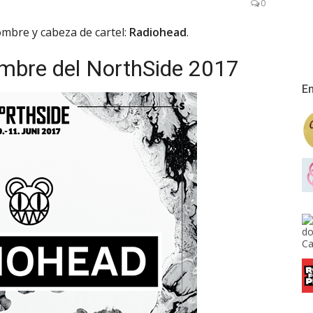
0
mbre y cabeza de cartel:
Radiohead
.
ombre del NorthSide 2017
En