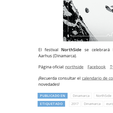
El festival
NorthSide
se celebrará 
Aarhus (Dinamarca).
Página oficial:
northside
Facebook
T
¡Recuerda consultar el
calendario de c
novedades!
PUBLICADO EN
Dinamarca
NorthSide
ETIQUETADO
2017
Dinamarca
eur