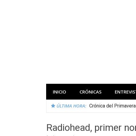
Saltar
al
contenido
Todas las novedades de los festivales 
INICIO
CRÓNICAS
ENTREVIS
ÚLTIMA HORA:
Crónica del Primaver
Radiohead, primer n