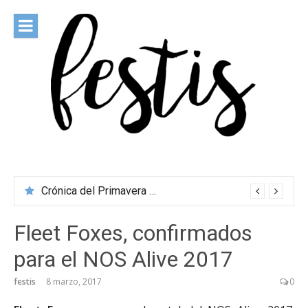
Saltar
al
contenido
festis
Todas las novedades de los festivales más importantes
Crónica del Primavera Sound Porto 2026
Fleet Foxes, confirmados
para el NOS Alive 2017
festis
8 marzo, 2017
0