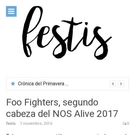
Saltar
al
contenido
festis
Todas las novedades de los festivales más importantes
Crónica del Primavera Sound Porto 2026
Foo Fighters, segundo
cabeza del NOS Alive 2017
festis
7 noviembre, 2016
0