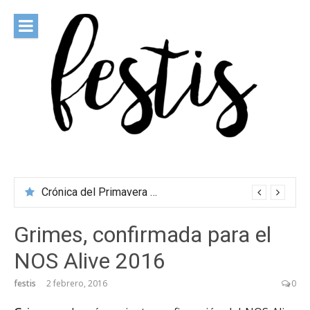
Saltar
al
contenido
festis
Todas las novedades de los festivales más importantes
Crónica del Primavera Sound Porto 2026
Grimes, confirmada para el
NOS Alive 2016
festis
2 febrero, 2016
0