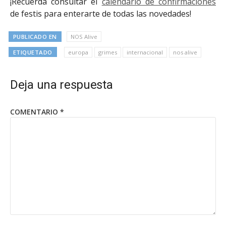
¡Recuerda consultar el
calendario de confirmaciones
de festis para enterarte de todas las novedades!
PUBLICADO EN
NOS Alive
ETIQUETADO
europa
grimes
internacional
nos alive
Deja una respuesta
COMENTARIO
*