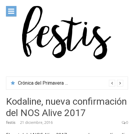
Saltar
al
contenido
festis
Todas las novedades de los festivales más importantes
Crónica del Primavera Sound Porto 2026
Kodaline, nueva confirmación
del NOS Alive 2017
festis
21 diciembre, 2016
0