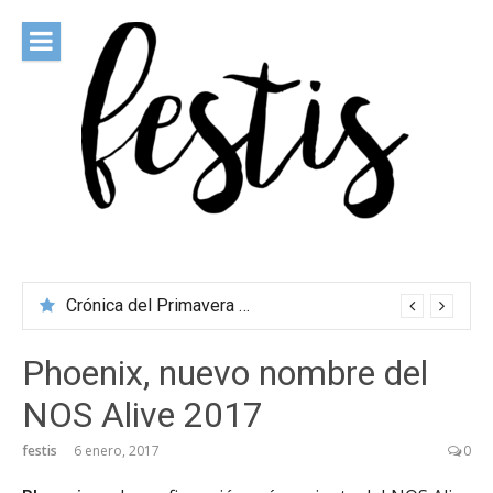
Saltar
al
contenido
festis
Todas las novedades de los festivales más importantes
Crónica del Primavera Sound Porto 2026
Phoenix, nuevo nombre del
NOS Alive 2017
festis
6 enero, 2017
0