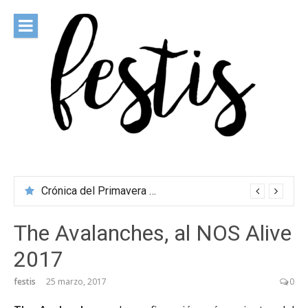
Saltar
al
contenido
festis
Todas las novedades de los festivales más importantes
Crónica del Primavera Sound Porto 2026
The Avalanches, al NOS Alive
2017
festis
25 marzo, 2017
0