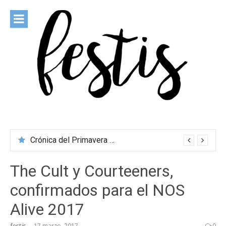
Saltar
al
contenido
festis
Todas las novedades de los festivales más importantes
Crónica del Primavera Sound Porto 2026
The Cult y Courteeners,
confirmados para el NOS
Alive 2017
festis
17 marzo, 2017
0