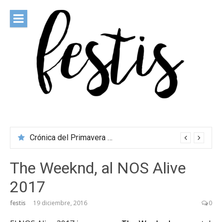
Saltar
al
contenido
festis
Todas las novedades de los festivales más importantes
Crónica del Primavera Sound Porto 2026
The Weeknd, al NOS Alive
2017
festis
19 diciembre, 2016
0