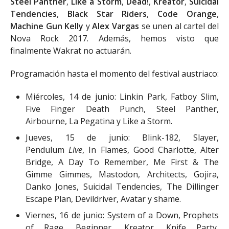
Steel Panther
,
Like a Storm
,
Dead!
,
Kreator
​,
Suicidal
Tendencies
,
Black Star Riders
,
Code Orange
,
Machine Gun Kelly
y
Alex Vargas
se unen al cartel del
Nova Rock 2017. Además, hemos visto que
finalmente Wakrat no actuarán.
Programación hasta el momento del festival austriaco:
Miércoles, 14 de junio: Linkin Park, Fatboy Slim,
Five Finger Death Punch, Steel Panther,
Airbourne, La Pegatina y Like a Storm.
Jueves, 15 de junio: Blink-182, Slayer,
Pendulum
Live
, In Flames, Good Charlotte, Alter
Bridge, A Day To Remember, Me First & The
Gimme Gimmes, Mastodon, Architects, Gojira,
Danko Jones, Suicidal Tendencies, The Dillinger
Escape Plan, Devildriver, Avatar y shame.
Viernes, 16 de junio: System of a Down, Prophets
of Rage, Beginner, Kreator, Knife Party,