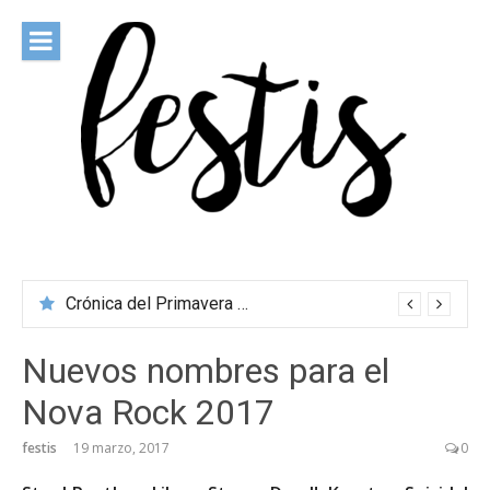
Saltar
al
contenido
festis
Todas las novedades de los festivales más importantes
Crónica del Primavera Sound Porto 2026
Nuevos nombres para el
Nova Rock 2017
festis
19 marzo, 2017
0