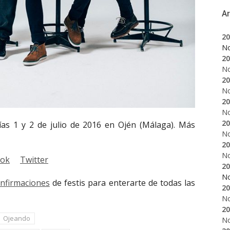
A
20
N
20
N
20
N
20
N
20
ías 1 y 2 de julio de 2016 en Ojén (Málaga). Más
N
20
N
ook
Twitter
20
N
onfirmaciones
de festis para enterarte de todas las
20
N
20
Ojeando
N