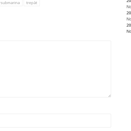
20
rsubmarina
trepàt
N
20
N
20
N