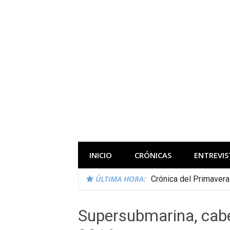
Saltar
al
contenido
Todas las novedades de los festivales 
INICIO
CRÓNICAS
ENTREVIS
ÚLTIMA HORA:
Crónica del Primaver
Supersubmarina, cabe